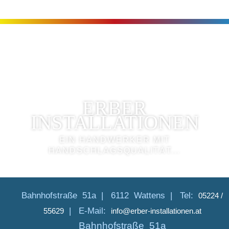
ERBER
INSTALLATIONEN
EIN HANDWERKER MIT
HANDSCHLAGSQUALITÄT...
Bahnhofstraße 51a |
6112 Wattens |
Tel:
05224 /
|
E-Mail:
55629
info@erber-installationen.at
Bahnhofstraße 51a