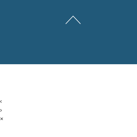
‹
›
×